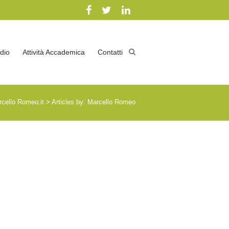
dio
Attività Accademica
Contatti
cello Romeo.it
>
Articles by: Marcello Romeo