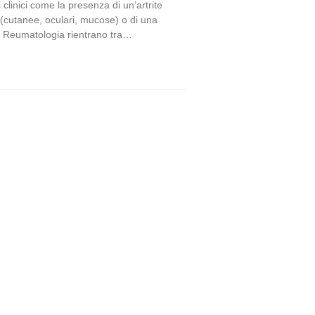
linici come la presenza di un’artrite
i (cutanee, oculari, mucose) o di una
a di Reumatologia rientrano tra…