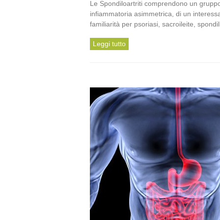
Le Spondiloartriti comprendono un gruppo d
infiammatoria asimmetrica, di un interessa
familiarità per psoriasi, sacroileite, spond
Leggi tutto