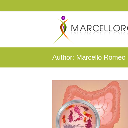
Marcello Romeo.it
Medicina Biointegrata
Author:
Marcello Romeo