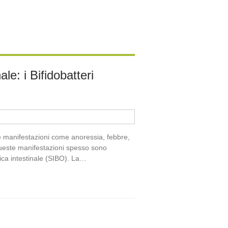
e: i Bifidobatteri
se manifestazioni come anoressia, febbre,
 queste manifestazioni spesso sono
rica intestinale (SIBO). La…