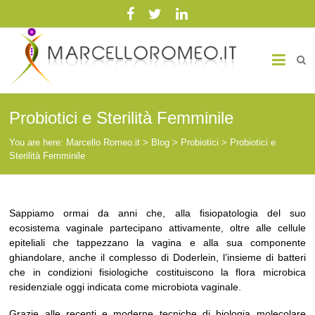
Marcello Romeo.it
Medicina Biointegrata
Probiotici e Sterilità Femminile
You are here:
Marcello Romeo.it
>
Blog
>
Probiotici
>
Probiotici e
Sterilità Femminile
Sappiamo ormai da anni che, alla fisiopatologia del suo
ecosistema vaginale partecipano attivamente, oltre alle cellule
epiteliali che tappezzano la vagina e alla sua componente
ghiandolare, anche il complesso di Doderlein, l’insieme di batteri
che in condizioni fisiologiche costituiscono la flora microbica
residenziale oggi indicata come microbiota vaginale.
Grazie alle recenti e moderne tecniche di biologia molecolare