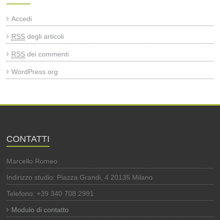
Accedi
RSS
degli articoli
RSS
dei commenti
WordPress.org
CONTATTI
Marcello Romeo
Indirizzo studio: Piazza Grandi, 4 20135 Milano
Telefono: +39 340 708 2991
Modulo di contatto