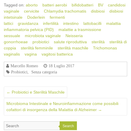
Tagged on:
aborto
batteri aerobi
bifidobatteri
BV
candidosi
vaginale
cervicite
Chlamydia trachomatis
disbiosi
disbiosi
intetsinale
Doderlein
fermenti
lattici
gravidanza
infertilità
intestino
lattobacilli
malattia
infiammatoria pelvica (PID)
malattie a trasmissione
sessuale
microbiota vaginale
Neisseria
gonorrhoeae
probiotici
salute riproduttiva
sterilità
sterilità di
coppia
sterilità femminile
sterilità maschile
Trichomonas
vaginalis
vagina
vagitosi batterica
Marcello Romeo
18 Luglio 2017
Probiotici
,
Senza categoria
←
Probiotici e Sterilità Maschile
Microbioma Intestinale e Neuroinfiammazione come possibili
cofattori di insorgenza della Malattia di Alzheimer
→
Search