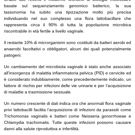
basate sul sequenziamento genomico batterico, la sua
tassonomia ha subito una tipizzazione molto più precisa
individuando nel suo complesso una flora lattobacillare che
rappresenta circa il 90% di tutta la popolazione microbica
riscontrabile in età fertile a livello vaginale.
Il restante 10% di microrganismi sono costituiti da batteri aerobi ed
anaerobi facoltativi o obbligatori, alcuni dei quali potenzialmente
patogeni.
Un cambiamento del microbiota vaginale è stato anche associato
all’insorgenza di malattia infiammatoria pelvica (PID) e cervicite ed
è considerato indubbiamente, come precedentemente indicato, un
fattore di rischio per infezioni delle vie urinarie e per l’acquisizione
di malattie a trasmissione sessuale.
Un numero crescente di dati indica ora che anormali flora vaginale
privi lattobacilli facilita l’acquisizione di infezioni da parassiti come
Trichomonas vaginalis e batteri come Neisseria gonorrhoeae e
Chlamydia trachomatis. Tutte queste infezioni possono causare
danni alla salute riproduttiva e infertilità.