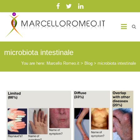
Marcello Romeo.it
Medicina Biointegrata
microbiota intestinale
You are here:
Marcello Romeo.it
>
Blog
>
microbiota intestinale