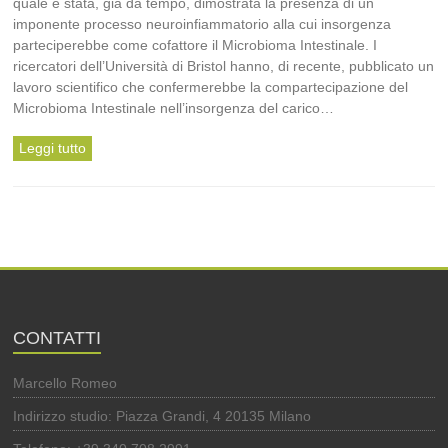
quale è stata, già da tempo, dimostrata la presenza di un
imponente processo neuroinfiammatorio alla cui insorgenza
parteciperebbe come cofattore il Microbioma Intestinale. I
ricercatori dell’Università di Bristol hanno, di recente, pubblicato un
lavoro scientifico che confermerebbe la compartecipazione del
Microbioma Intestinale nell’insorgenza del carico…
Leggi tutto
CONTATTI
Marcello Romeo
Indirizzo studio: Piazza Grandi, 4 20135 Milano