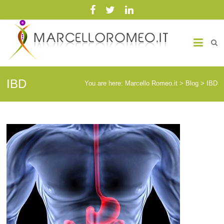
Marcello Romeo.it
Medicina Biointegrata
IBD
You are here:
Marcello Romeo.it
>
Blog
>
IBD