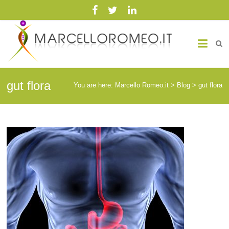
Marcello Romeo.it
Medicina Biointegrata
gut flora
You are here:
Marcello Romeo.it
>
Blog
>
gut flora